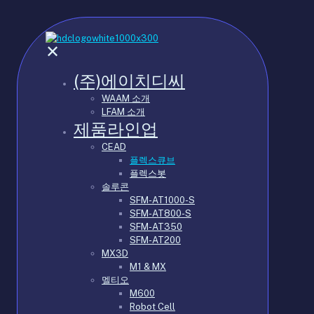
✕
(주)에이치디씨
WAAM 소개
LFAM 소개
제품라인업
CEAD
플렉스큐브
플렉스봇
솔루콘
SFM-AT1000-S
SFM-AT800-S
SFM-AT350
SFM-AT200
MX3D
M1 & MX
멜티오
M600
Robot Cell