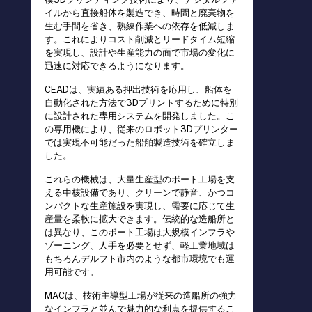
イルから直接船体を製造でき、時間と廃棄物を
生む手間を省き、熟練作業への依存を低減しま
す。これによりコスト削減とリードタイム短縮
を実現し、設計や生産能力の面で市場の変化に
迅速に対応できるようになります。
CEADは、実績ある押出技術を応用し、船体を
自動化された方法で3Dプリントするために特別
に設計された専用システムを開発しました。こ
の専用機により、従来のロボット3Dプリンター
では実現不可能だった船舶製造技術を確立しま
した。
これらの機械は、大量生産型のボート工場を支
える中核設備であり、クリーンで静音、かつコ
ンパクトな生産施設を実現し、需要に応じて生
産量を柔軟に拡大できます。伝統的な造船所と
は異なり、このボート工場は大規模インフラや
ゾーニング、人手を必要とせず、軽工業地域は
もちろんデルフト市内のような都市環境でも運
用可能です。
MACは、技術主導型工場が従来の造船所の強力
なインフラと並んで魅力的な利点を提供するこ