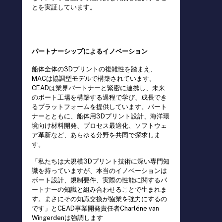
とを実証しています。
パートナーシップによるイノベーション
船体全体の3Dプリントの複雑性を踏まえ、
MACは協調型モデルで構築されています。
CEADは業界パートナーと緊密に連携し、未来
のボート工場を構築する過程で学び、成長でき
るプラットフォームを提供しています。パート
ナーとともに、船体用3Dプリント設計、海洋環
境向け材料開発、プロセス最適化、ソフトウェ
ア革新など、あらゆる分野を共同で探求しま
す。
「私たちは大規模3Dプリント技術に深い専門知
識を持っていますが、本当のイノベーションは
ボート設計、規制要件、実際の性能に関するパ
ートナーの知識と組み合わせることで生まれま
す。まさにその知識交換が協業を強力にするの
です」とCEAD事業開発責任者Charléne van
Wingerdenは強調します