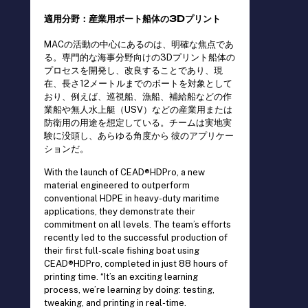
適用分野：産業用ボート船体の3Dプリント
MACの活動の中心にあるのは、明確な焦点であ
る。専門的な海事分野向けの3Dプリント船体の
プロセスを開発し、改良することであり、現
在、長さ12メートルまでのボートを対象として
おり、例えば、巡視船、漁船、補給船などの作
業船や無人水上艇（USV）などの産業用または
防衛用の用途を想定している。チームは実地実
験に没頭し、あらゆる角度から
彼のアプリケー
ションだ。
With the launch of CEAD®HDPro, a new
material engineered to outperform
conventional HDPE in heavy-duty maritime
applications, they demonstrate their
commitment on all levels. The team’s efforts
recently led to the successful production of
their first full-scale fishing boat using
CEAD®HDPro, completed in just 88 hours of
printing time. “It’s an exciting learning
process, we’re learning by doing: testing,
tweaking, and printing in real-time.