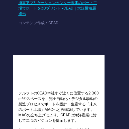
海事アプリケーションセンター未来のボート工
場でボートを3Dプリント - CEAD｜大規模積層
造形
コンテンツ作成：CEAD
デルフトのCEAD本社すぐ近くに位置する2,300
m²のスペースを、完全自動化・デジタル駆動の
製造プロセスでボートを設計・生産する「未来
のボート工場」MACへと再構築しています。
MACの立ち上げにより、CEADは海洋産業に対
して二つのビジョンを提示します。