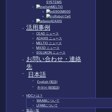
SYSTEMS
MELTIO
M600
Robot Cell
ADAXIS
活用事例
CEAD ニュース
ADAXIS ニュース
MELTIO ニュース
MX3D ニュース
SOLUKON ニュース
お問い合わせ・連絡
先
日本語
English
(
英語
)
한국어
(
韓国語
)
HDCとは？
WAAMについて
LFAMについて
製品一覧