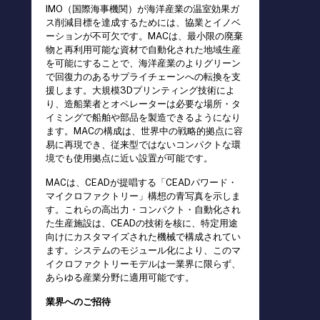
IMO（国際海事機関）が海洋産業の温室効果ガ
ス削減目標を達成するためには、協業とイノベ
ーションが不可欠です。MACは、最小限の廃棄
物と再利用可能な資材で自動化された地域生産
を可能にすることで、海洋産業のよりグリーン
で回復力のあるサプライチェーンへの転換を支
援します。大規模3Dプリンティング技術によ
り、造船業者とオペレーターは必要な場所・タ
イミングで船舶や部品を製造できるようになり
ます。MACの構成は、世界中の戦略的拠点に容
易に再現でき、従来型ではないコンパクトな環
境でも使用拠点に近い設置が可能です。
MACは、CEADが提唱する「CEADパワード・
マイクロファクトリー」構想の青写真を示しま
す。これらの高出力・コンパクト・自動化され
た生産施設は、CEADの技術を核に、特定用途
向けにカスタマイズされた機械で構成されてい
ます。システムのモジュール化により、このマ
イクロファクトリーモデルは一業界に限らず、
あらゆる産業分野に適用可能です。
業界へのご招待