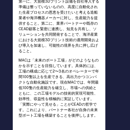
第一に、大規模3Dプリント設備を自社導入する
準備は整っていないものの、高度に自動化され
た生産プロセスの恩恵を受けたいと考える造船
業者や海洋機器メーカーに対し、生産能力を提
供すること。第二に、業界パートナーや既存の
CEAD顧客と緊密に連携し、知見を共有し、ソ
リューションを共同開発することで、海洋産業
における大規模3Dプリント技術の適用開発およ
び導入を加速し、可能性の境界を共に押し広げ
ること。
MACは「未来のボート工場」がどのようなもの
かを示すことを目指しています。具体的には、
工場の構成に応じて2〜3名のオペレーターで年
間100隻以上を生産できる、高出力かつコンパ
クトな自動化施設です。現在MACでは、年間最
低100隻の生産能力を確立し、市場への供給と
ともに、この工場モデルの技術的実現可能性、
効率性、収益性を積極的に実証しています。
「実際にやって見せる」ことがCEADの哲学で
す。これにより、パートナー各社が自身の未来
型ボート工場を構築することを後押しします。