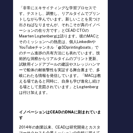
「非常にエキサイティングな学習プロセスで
す。テストし、調整し、リアルタイムでプリン
トしながら学んでいます。新しいことを見つけ
出さねばなりませんが、それこそが真のイノベ
ーションの在り方です」とCEAD CTOの
Maarten Logtenbergは語ります。彼のMACと
そのミッションへの熱意は、個人LinkedInや
YouTubeチャンネル「@3Dprintingboats」で
のチーム進捗の共有方法にも表れています。技
術的な洞察からリアルタイムのプリント更新、
試験用インドアプールの建設やスレッジハンマ
ーで船体の耐衝撃性を実証する舞台裏まで、多
岐にわたる情報を発信しています。「MACは教
える場であると同時に、自身も学び進化し続け
る場として意図されています」とLogtenberg
は付け加えます。
イノベーションはCEADのDNAに刻まれていま
す
2014年の創業以来、CEADは研究開発とカスタ
マーサクセスを企業ミッションの中核に据えて