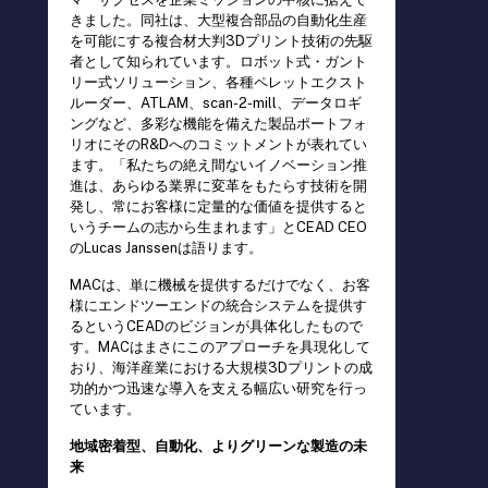
きました。同社は、大型複合部品の自動化生産
を可能にする複合材大判3Dプリント技術の先駆
者として知られています。ロボット式・ガント
リー式ソリューション、各種ペレットエクスト
ルーダー、ATLAM、scan-2-mill、データロギ
ングなど、多彩な機能を備えた製品ポートフォ
リオにそのR&Dへのコミットメントが表れてい
ます。「私たちの絶え間ないイノベーション推
進は、あらゆる業界に変革をもたらす技術を開
発し、常にお客様に定量的な価値を提供すると
いうチームの志から生まれます」とCEAD CEO
のLucas Janssenは語ります。
MACは、単に機械を提供するだけでなく、お客
様にエンドツーエンドの統合システムを提供す
るというCEADのビジョンが具体化したもので
す。MACはまさにこのアプローチを具現化して
おり、海洋産業における大規模3Dプリントの成
功的かつ迅速な導入を支える幅広い研究を行っ
ています。
地域密着型、自動化、よりグリーンな製造の未
来