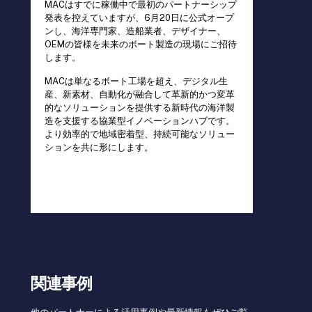
MACはすでに稼働中で最初のパートナーシップ
発表を控えていますが、6月20日に公式オープ
ンし、海洋専門家、造船業者、デザイナー、
OEMの皆様を未来のボート製造の現場にご招待
します。
MACは単なるボート工場を超え、デジタル生
産、新素材、自動化が融合して革新的かつ変革
的なソリューションを提供する新時代の海洋製
造を支援する協業型イノベーションハブです。
より効率的で地域密着型、持続可能なソリュー
ションを共に形にします。
関連事例