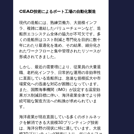
CEAD技術によるボート工場の自動化製造
現代の造船には、熟練労働力、大規模インフ
ラ、複雑に連結したバリューチェーンなど、造
船所エコシステム全体の協力が不可欠です。多
くの造船所はコスト削減と専門化を目的に数十
年にわたり最適化を進め、その結果、細分化さ
れたワークフローと集中管理されたリソースが
形成されてきました。
しかし、最近の需要増により、従業員の大量退
職、老朽化インフラ、日常的な運用の非効率性
に直面している造船所は、急速な規模拡大や市
場変化への迅速な対応が困難になっています。
また、国際海事機関（IMO）が設定する温室効
果ガス削減目標に伴い、海洋産業全体でより持
続可能な製造方法への転換が求められていま
す。
海洋産業が現在直面している多くのボトルネッ
クを解消できる大規模3Dプリンティング技術
は、海洋分野の現状に特に適しています。大規
模3Dプリンティング技術により、デジタルファ